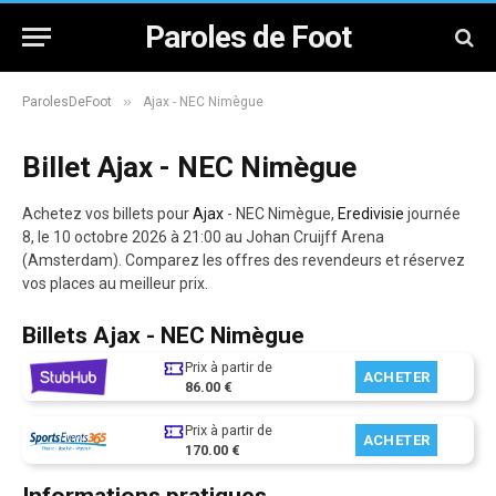
Paroles de Foot
»
ParolesDeFoot
Ajax - NEC Nimègue
Billet Ajax - NEC Nimègue
Achetez vos billets pour
Ajax
- NEC Nimègue,
Eredivisie
journée
8, le 10 octobre 2026 à 21:00 au Johan Cruijff Arena
(Amsterdam). Comparez les offres des revendeurs et réservez
vos places au meilleur prix.
Billets Ajax - NEC Nimègue
Prix à partir de
ACHETER
86.00 €
Prix à partir de
ACHETER
170.00 €