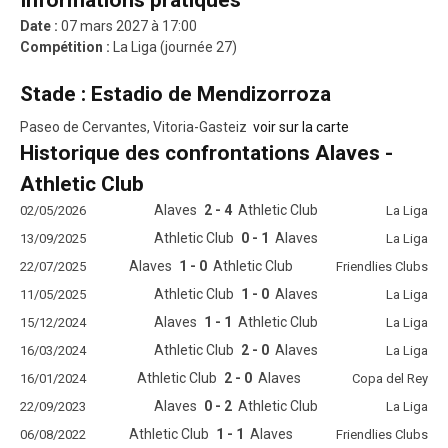
Informations pratiques
Date :
07 mars 2027 à 17:00
Compétition :
La Liga (journée 27)
Stade : Estadio de Mendizorroza
Paseo de Cervantes, Vitoria-Gasteiz
voir sur la carte
Historique des confrontations Alaves -
Athletic Club
Alaves
2 - 4
Athletic Club
02/05/2026
La Liga
Athletic Club
0 - 1
Alaves
13/09/2025
La Liga
Alaves
1 - 0
Athletic Club
22/07/2025
Friendlies Clubs
Athletic Club
1 - 0
Alaves
11/05/2025
La Liga
Alaves
1 - 1
Athletic Club
15/12/2024
La Liga
Athletic Club
2 - 0
Alaves
16/03/2024
La Liga
Athletic Club
2 - 0
Alaves
16/01/2024
Copa del Rey
Alaves
0 - 2
Athletic Club
22/09/2023
La Liga
Athletic Club
1 - 1
Alaves
06/08/2022
Friendlies Clubs