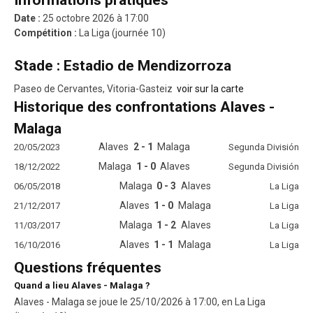
Informations pratiques
Date :
25 octobre 2026 à 17:00
Compétition :
La Liga (journée 10)
Stade : Estadio de Mendizorroza
Paseo de Cervantes, Vitoria-Gasteiz
voir sur la carte
Historique des confrontations Alaves -
Malaga
Alaves
2 - 1
Malaga
20/05/2023
Segunda División
Malaga
1 - 0
Alaves
18/12/2022
Segunda División
Malaga
0 - 3
Alaves
06/05/2018
La Liga
Alaves
1 - 0
Malaga
21/12/2017
La Liga
Malaga
1 - 2
Alaves
11/03/2017
La Liga
Alaves
1 - 1
Malaga
16/10/2016
La Liga
Questions fréquentes
Quand a lieu Alaves - Malaga ?
Alaves - Malaga se joue le 25/10/2026 à 17:00, en La Liga