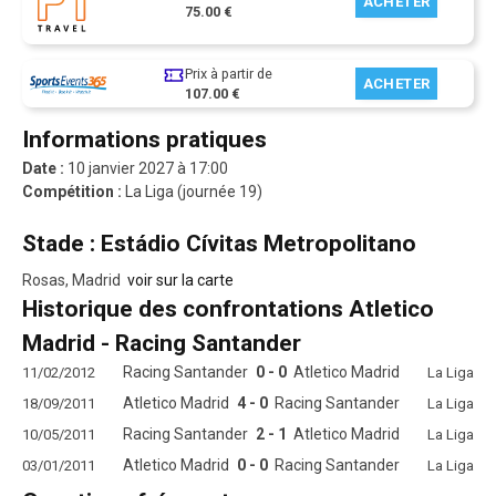
ACHETER
75.00 €
Prix à partir de
ACHETER
107.00 €
Informations pratiques
Date :
10 janvier 2027 à 17:00
Compétition :
La Liga (journée 19)
Stade : Estádio Cívitas Metropolitano
Rosas, Madrid
voir sur la carte
Historique des confrontations Atletico
Madrid - Racing Santander
Racing Santander
0 - 0
Atletico Madrid
11/02/2012
La Liga
Atletico Madrid
4 - 0
Racing Santander
18/09/2011
La Liga
Racing Santander
2 - 1
Atletico Madrid
10/05/2011
La Liga
Atletico Madrid
0 - 0
Racing Santander
03/01/2011
La Liga