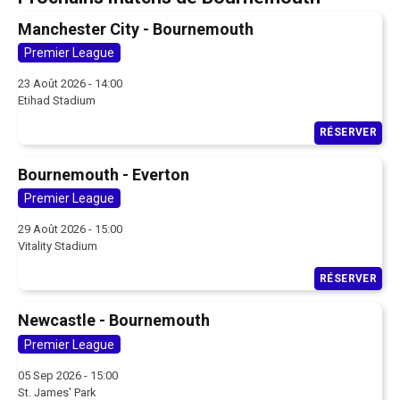
Manchester City - Bournemouth
Premier League
23 Août 2026 - 14:00
Etihad Stadium
RÉSERVER
Bournemouth - Everton
Premier League
29 Août 2026 - 15:00
Vitality Stadium
RÉSERVER
Newcastle - Bournemouth
Premier League
05 Sep 2026 - 15:00
St. James' Park