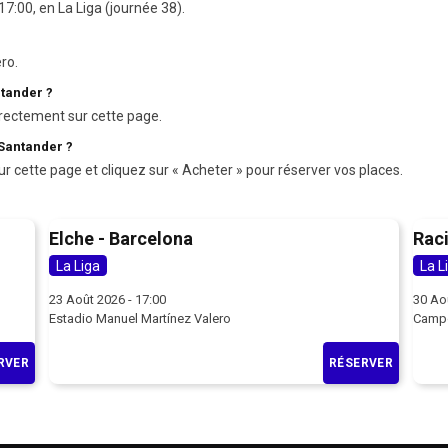
7:00, en La Liga (journée 38).
ro.
ntander ?
rectement sur cette page.
 Santander ?
ur cette page et cliquez sur « Acheter » pour réserver vos places.
Elche - Barcelona
Raci
La Liga
La L
23 Août 2026 - 17:00
30 Ao
Estadio Manuel Martínez Valero
Campo
RVER
RÉSERVER