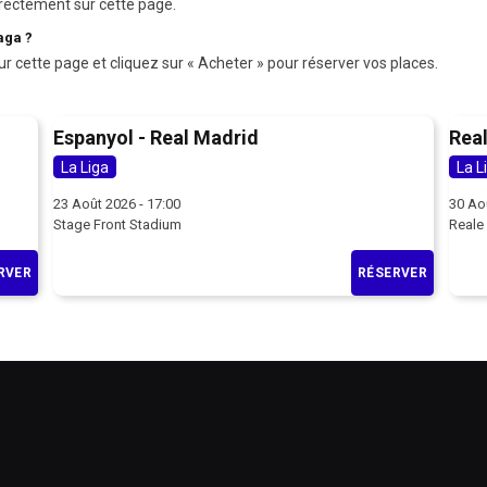
rectement sur cette page.
aga ?
ur cette page et cliquez sur « Acheter » pour réserver vos places.
Espanyol - Real Madrid
Real
La Liga
La L
23 Août 2026 - 17:00
30 Ao
Stage Front Stadium
Reale
RVER
RÉSERVER