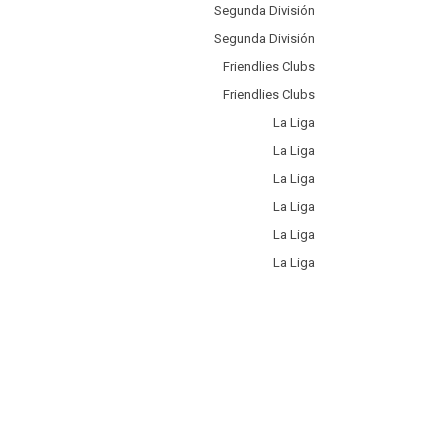
Segunda División
Segunda División
Friendlies Clubs
Friendlies Clubs
La Liga
La Liga
La Liga
La Liga
La Liga
La Liga