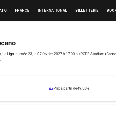
ATO
FRANCE
INTERNATIONAL
BILLETTERIE
BOO
lecano
o,
La Liga
journée 23, le 07 février 2027 à 17:00 au RCDE Stadium (Corne
.
o
Prix à partir de
49.00 €