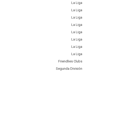
La Liga
La Liga
La Liga
La Liga
La Liga
La Liga
La Liga
La Liga
Friendlies Clubs
Segunda División