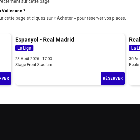
rectement sur cette page.
o Vallecano ?
ur cette page et cliquez sur « Acheter » pour réserver vos places.
Espanyol - Real Madrid
Real
La Liga
La L
23 Août 2026 - 17:00
30 Ao
Stage Front Stadium
Reale
RVER
RÉSERVER