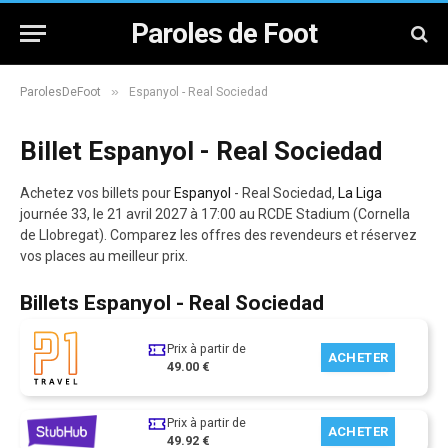
Paroles de Foot
»
ParolesDeFoot
Espanyol - Real Sociedad
Billet Espanyol - Real Sociedad
Achetez vos billets pour
Espanyol
- Real Sociedad,
La Liga
journée 33, le 21 avril 2027 à 17:00 au RCDE Stadium (Cornella
de Llobregat). Comparez les offres des revendeurs et réservez
vos places au meilleur prix.
Billets Espanyol - Real Sociedad
Prix à partir de
ACHETER
49.00 €
Prix à partir de
ACHETER
49.92 €