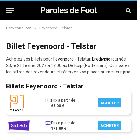
Paroles de Foot
»
ParolesDeFoot
Feyenoord - Telstar
Billet Feyenoord - Telstar
Achetez vos billets pour
Feyenoord
- Telstar,
Eredivisie
journée
23, le 21 février 2027 à 17:00 au De Kuip (Rotterdam). Comparez
les offres des revendeurs et réservez vos places au meilleur prix.
Billets Feyenoord - Telstar
Prix à partir de
ACHETER
65.00 €
Prix à partir de
ACHETER
171.89 €