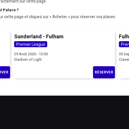
rectement sur cette page.
l Palace ?
ur cette page et cliquez sur « Acheter » pour réserver vos places.
Sunderland - Fulham
Fulh
Premier League
Pre
29 Août 2026 - 15:00
05 Se
Stadium of Light
Crave
RVER
RÉSERVER