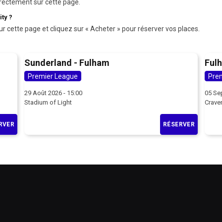
rectement sur cette page.
ty ?
ur cette page et cliquez sur « Acheter » pour réserver vos places.
Sunderland - Fulham
Fulh
Premier League
Pre
29 Août 2026 - 15:00
05 Se
Stadium of Light
Crave
RVER
RÉSERVER