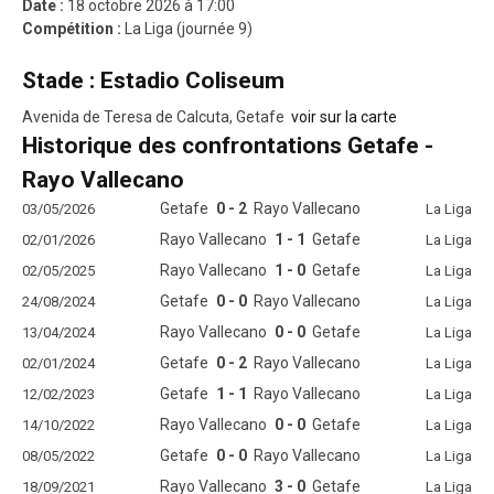
Date :
18 octobre 2026 à 17:00
Compétition :
La Liga (journée 9)
Stade : Estadio Coliseum
Avenida de Teresa de Calcuta, Getafe
voir sur la carte
Historique des confrontations Getafe -
Rayo Vallecano
Getafe
0 - 2
Rayo Vallecano
03/05/2026
La Liga
Rayo Vallecano
1 - 1
Getafe
02/01/2026
La Liga
Rayo Vallecano
1 - 0
Getafe
02/05/2025
La Liga
Getafe
0 - 0
Rayo Vallecano
24/08/2024
La Liga
Rayo Vallecano
0 - 0
Getafe
13/04/2024
La Liga
Getafe
0 - 2
Rayo Vallecano
02/01/2024
La Liga
Getafe
1 - 1
Rayo Vallecano
12/02/2023
La Liga
Rayo Vallecano
0 - 0
Getafe
14/10/2022
La Liga
Getafe
0 - 0
Rayo Vallecano
08/05/2022
La Liga
Rayo Vallecano
3 - 0
Getafe
18/09/2021
La Liga