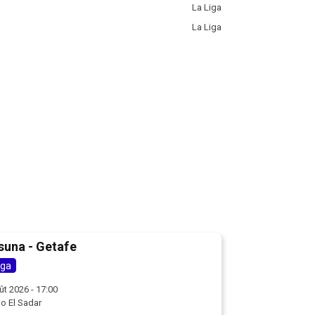
La Liga
La Liga
suna - Getafe
iga
ût 2026 - 17:00
io El Sadar