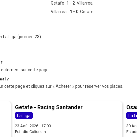
Getafe
1 - 2
Villarreal
Villarreal
1 - 0
Getafe
n La Liga (journée 23).
 ?
rectement sur cette page.
eal ?
ur cette page et cliquez sur « Acheter » pour réserver vos places.
Getafe - Racing Santander
Osa
La Liga
La L
23 Août 2026 - 17:00
30 Ao
Estadio Coliseum
Estad