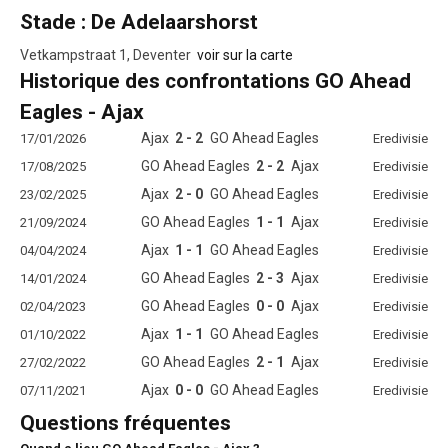
Stade : De Adelaarshorst
Vetkampstraat 1, Deventer
voir sur la carte
Historique des confrontations GO Ahead
Eagles - Ajax
Ajax
2 - 2
GO Ahead Eagles
17/01/2026
Eredivisie
GO Ahead Eagles
2 - 2
Ajax
17/08/2025
Eredivisie
Ajax
2 - 0
GO Ahead Eagles
23/02/2025
Eredivisie
GO Ahead Eagles
1 - 1
Ajax
21/09/2024
Eredivisie
Ajax
1 - 1
GO Ahead Eagles
04/04/2024
Eredivisie
GO Ahead Eagles
2 - 3
Ajax
14/01/2024
Eredivisie
GO Ahead Eagles
0 - 0
Ajax
02/04/2023
Eredivisie
Ajax
1 - 1
GO Ahead Eagles
01/10/2022
Eredivisie
GO Ahead Eagles
2 - 1
Ajax
27/02/2022
Eredivisie
Ajax
0 - 0
GO Ahead Eagles
07/11/2021
Eredivisie
Questions fréquentes