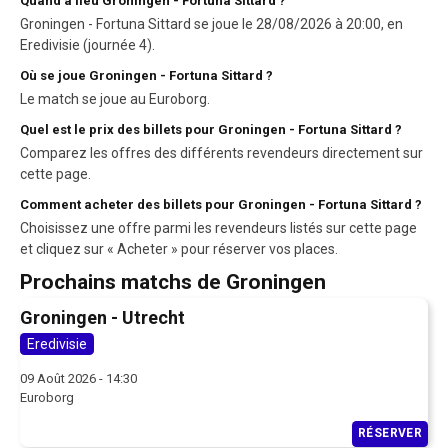
Quand a lieu Groningen - Fortuna Sittard ?
Groningen - Fortuna Sittard se joue le 28/08/2026 à 20:00, en
Eredivisie (journée 4).
Où se joue Groningen - Fortuna Sittard ?
Le match se joue au Euroborg.
Quel est le prix des billets pour Groningen - Fortuna Sittard ?
Comparez les offres des différents revendeurs directement sur
cette page.
Comment acheter des billets pour Groningen - Fortuna Sittard ?
Choisissez une offre parmi les revendeurs listés sur cette page
et cliquez sur « Acheter » pour réserver vos places.
Prochains matchs de Groningen
Groningen - Utrecht
Eredivisie
09 Août 2026 - 14:30
Euroborg
RÉSERVER