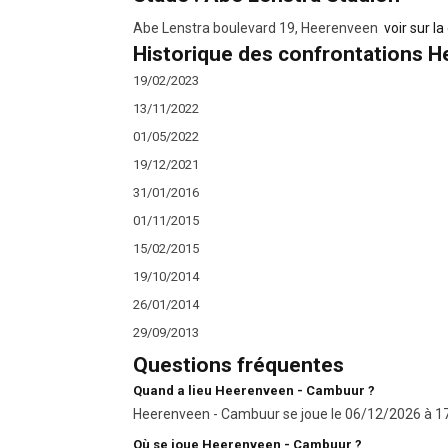
Abe Lenstra boulevard 19, Heerenveen
voir sur la
Historique des confrontations 
19/02/2023
13/11/2022
01/05/2022
19/12/2021
31/01/2016
01/11/2015
15/02/2015
19/10/2014
26/01/2014
29/09/2013
Questions fréquentes
Quand a lieu Heerenveen - Cambuur ?
Heerenveen - Cambuur se joue le 06/12/2026 à 17:0
Où se joue Heerenveen - Cambuur ?