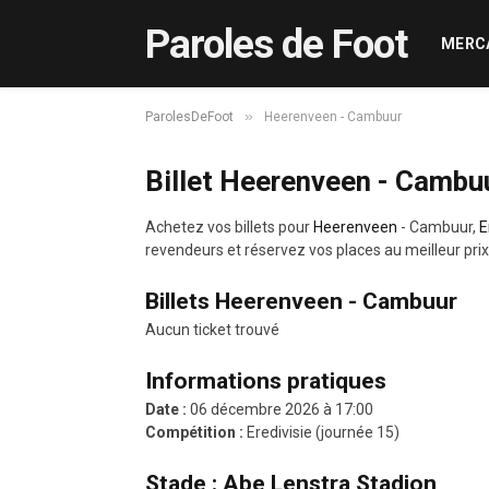
Paroles de Foot
MERC
»
ParolesDeFoot
Heerenveen - Cambuur
Billet Heerenveen - Cambu
Achetez vos billets pour
Heerenveen
- Cambuur,
E
revendeurs et réservez vos places au meilleur prix
Billets Heerenveen - Cambuur
Aucun ticket trouvé
Informations pratiques
Date :
06 décembre 2026 à 17:00
Compétition :
Eredivisie (journée 15)
Stade : Abe Lenstra Stadion