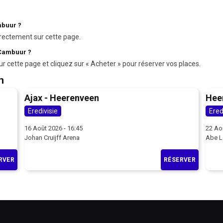
mbuur ?
rectement sur cette page.
 Cambuur ?
ur cette page et cliquez sur « Acheter » pour réserver vos places.
n
Ajax - Heerenveen
Hee
Eredivisie
Ered
16 Août 2026 - 16:45
22 Ao
Johan Cruijff Arena
Abe L
RVER
RÉSERVER