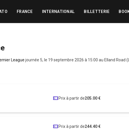
ATO
FRANCE
INTERNATIONAL
BILLETTERIE
BOO
ce
emier League
journée 5, le 19 septembre 2026 à 15:00 au Elland Road 
Prix à partir de
205.00 €
Prix à partir de
244.40 €