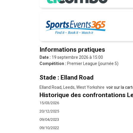
Informations pratiques
Date :
19 septembre 2026 à 15:00
Compétition :
Premier League (journée 5)
Stade : Elland Road
Elland Road, Leeds, West Yorkshire
voir sur la car
Historique des confrontations Le
15/03/2026
20/12/2025
09/04/2023
09/10/2022