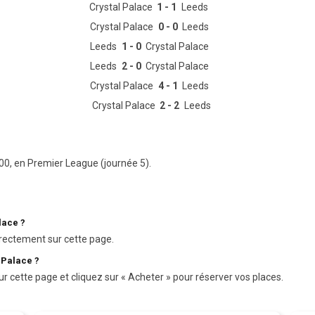
Crystal Palace
1 - 1
Leeds
Crystal Palace
0 - 0
Leeds
Leeds
1 - 0
Crystal Palace
Leeds
2 - 0
Crystal Palace
Crystal Palace
4 - 1
Leeds
Crystal Palace
2 - 2
Leeds
:00, en Premier League (journée 5).
lace ?
rectement sur cette page.
 Palace ?
ur cette page et cliquez sur « Acheter » pour réserver vos places.