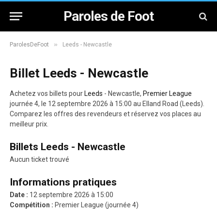
Paroles de Foot
»
ParolesDeFoot
Leeds - Newcastle
Billet Leeds - Newcastle
Achetez vos billets pour
Leeds
- Newcastle,
Premier League
journée 4, le 12 septembre 2026 à 15:00 au Elland Road (Leeds).
Comparez les offres des revendeurs et réservez vos places au
meilleur prix.
Billets Leeds - Newcastle
Aucun ticket trouvé
Informations pratiques
Date :
12 septembre 2026 à 15:00
Compétition :
Premier League (journée 4)