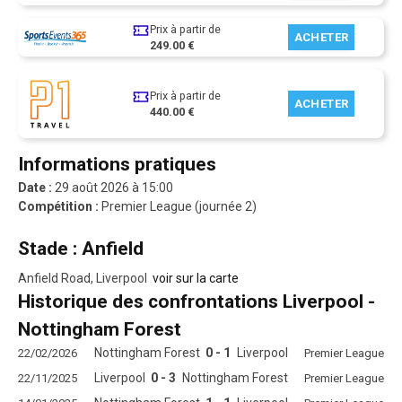
Prix à partir de
ACHETER
249.00 €
Prix à partir de
ACHETER
440.00 €
Informations pratiques
Date :
29 août 2026 à 15:00
Compétition :
Premier League (journée 2)
Stade : Anfield
Anfield Road, Liverpool
voir sur la carte
Historique des confrontations Liverpool -
Nottingham Forest
Nottingham Forest
0 - 1
Liverpool
22/02/2026
Premier League
Liverpool
0 - 3
Nottingham Forest
22/11/2025
Premier League