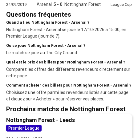
Arsenal
5 - 0
Nottingham Forest
24/09/2019
League Cup
Questions fréquentes
Quand a lieu Nottingham Forest - Arsenal ?
Nottingham Forest - Arsenal se joue le 17/10/2026 à 15:00, en
Premier League (journée 7).
Où se joue Nottingham Forest - Arsenal ?
Le match se joue au The City Ground.
Quel est le prix des billets pour Nottingham Forest - Arsenal ?
Comparez les offres des différents revendeurs directement sur
cette page.
Comment acheter des billets pour Nottingham Forest - Arsenal ?
Choisissez une offre parmi les revendeurs listés sur cette page
et cliquez sur « Acheter » pour réserver vos places.
Prochains matchs de Nottingham Forest
Nottingham Forest - Leeds
Premier League