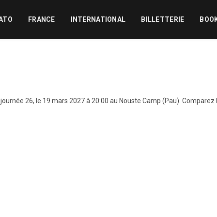
ATO
FRANCE
INTERNATIONAL
BILLETTERIE
BOO
journée 26, le 19 mars 2027 à 20:00 au Nouste Camp (Pau). Comparez l