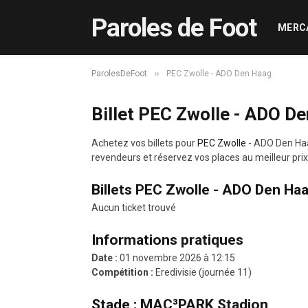
Paroles de Foot
MERC
»
ParolesDeFoot
PEC Zwolle - ADO Den Haag
Billet PEC Zwolle - ADO D
Achetez vos billets pour
PEC Zwolle
- ADO Den Ha
revendeurs et réservez vos places au meilleur prix
Billets PEC Zwolle - ADO Den Ha
Aucun ticket trouvé
Informations pratiques
Date :
01 novembre 2026 à 12:15
Compétition :
Eredivisie (journée 11)
Stade : MAC³PARK Stadion