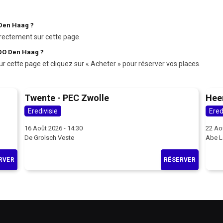
 Den Haag ?
rectement sur cette page.
ADO Den Haag ?
ur cette page et cliquez sur « Acheter » pour réserver vos places.
Twente - PEC Zwolle
Hee
Eredivisie
Ered
16 Août 2026 - 14:30
22 Ao
De Grolsch Veste
Abe L
RVER
RÉSERVER