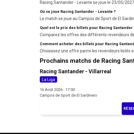
Racing Santander - Levante se joue le 23/05/2027 
Où se joue Racing Santander - Levante ?
Le match se joue au Campos de Sport de El Sardin
Quel est le prix des billets pour Racing Santander
Comparez les offres des différents revendeurs di
Comment acheter des billets pour Racing Santand
Choisissez une offre parmi les revendeurs listés s
Prochains matchs de Racing San
Racing Santander - Villarreal
La Liga
16 Août 2026 - 17:00
Campos de Sport de El Sardinero
RÉSE