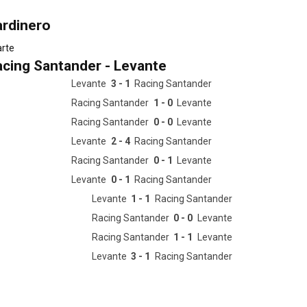
ardinero
arte
acing Santander - Levante
Levante
3 - 1
Racing Santander
Racing Santander
1 - 0
Levante
Racing Santander
0 - 0
Levante
Levante
2 - 4
Racing Santander
Racing Santander
0 - 1
Levante
Levante
0 - 1
Racing Santander
Levante
1 - 1
Racing Santander
Racing Santander
0 - 0
Levante
Racing Santander
1 - 1
Levante
Levante
3 - 1
Racing Santander