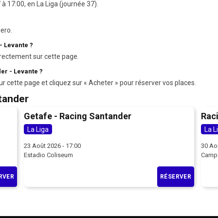
à 17:00, en La Liga (journée 37).
ero.
 - Levante ?
rectement sur cette page.
er - Levante ?
ur cette page et cliquez sur « Acheter » pour réserver vos places.
tander
Getafe - Racing Santander
Raci
La Liga
La L
23 Août 2026 - 17:00
30 Ao
Estadio Coliseum
Campo
RVER
RÉSERVER