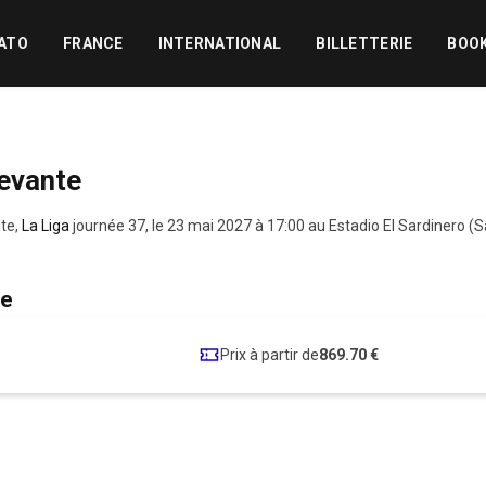
ATO
FRANCE
INTERNATIONAL
BILLETTERIE
BOO
Levante
te,
La Liga
journée 37, le 23 mai 2027 à 17:00 au Estadio El Sardinero 
te
Prix à partir de
869.70 €