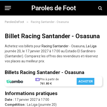
Paroles de Foot
»
ParolesDeFoot
Racing Santander - Osasuna
Billet Racing Santander - Osasuna
Achetez vos billets pour
Racing Santander
- Osasuna,
La Liga
journée 20, le 17 janvier 2027 à 17:00 au Estadio El Sardinero
(Santander). Comparez les offres des revendeurs et réservez
vos places au meilleur prix.
Billets Racing Santander - Osasuna
Prix à partir de
ACHETER
761.80 €
Informations pratiques
Date :
17 janvier 2027 à 17:00
Compétition :
La Liga (journée 20)