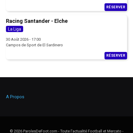
RÉSERVER
Racing Santander - Elche
La Liga
30 Août 2026 - 17:00
Campos de Sport de El Sardinero
RÉSERVER
A Propos
© 2026 ParolesDeFoot.com - Toute l'actualité Football et Mercato -