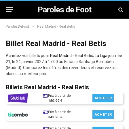
Paroles de Foot
»
ParolesDeFoot
Real Madrid - Real Betis
Billet Real Madrid - Real Betis
Achetez vos billets pour
Real Madrid
- Real Betis,
La Liga
journée
21, le 24 janvier 2027 à 17:00 au Estadio Santiago Bernabéu
(Madrid). Comparez les offres des revendeurs et réservez vos
places au meilleur prix.
Billets Real Madrid - Real Betis
Prix à partir de
ACHETER
180.99 €
Prix à partir de
ACHETER
343.20 €
Prix à partir de