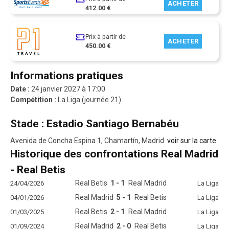
ACHETER
412.00 €
Prix à partir de
ACHETER
450.00 €
Informations pratiques
Date :
24 janvier 2027 à 17:00
Compétition :
La Liga (journée 21)
Stade : Estadio Santiago Bernabéu
Avenida de Concha Espina 1, Chamartín, Madrid
voir sur la carte
Historique des confrontations Real Madrid
- Real Betis
Real Betis
1 - 1
Real Madrid
24/04/2026
La Liga
Real Madrid
5 - 1
Real Betis
04/01/2026
La Liga
Real Betis
2 - 1
Real Madrid
01/03/2025
La Liga
Real Madrid
2 - 0
Real Betis
01/09/2024
La Liga