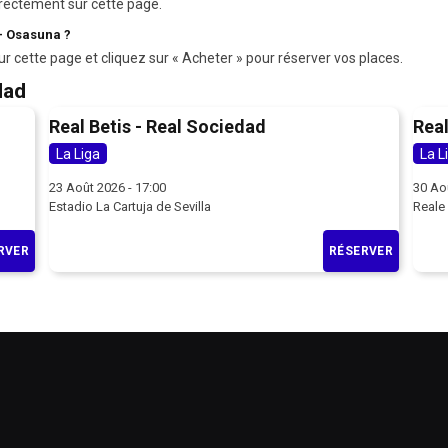
rectement sur cette page.
- Osasuna ?
ur cette page et cliquez sur « Acheter » pour réserver vos places.
dad
Real Betis - Real Sociedad
Real
La Liga
La L
23 Août 2026 - 17:00
30 Ao
Estadio La Cartuja de Sevilla
Reale
RVER
RÉSERVER