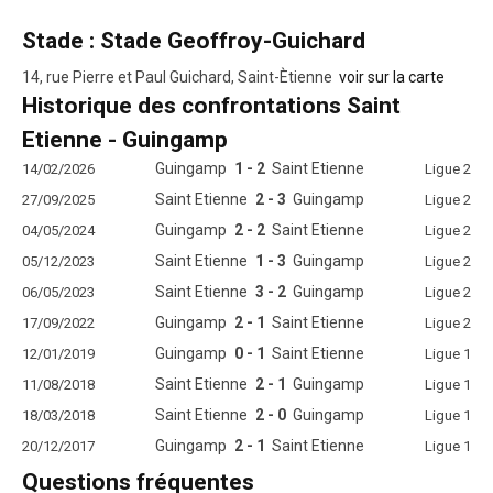
Stade : Stade Geoffroy-Guichard
14, rue Pierre et Paul Guichard, Saint-Ètienne
voir sur la carte
Historique des confrontations Saint
Etienne - Guingamp
Guingamp
1 - 2
Saint Etienne
14/02/2026
Ligue 2
Saint Etienne
2 - 3
Guingamp
27/09/2025
Ligue 2
Guingamp
2 - 2
Saint Etienne
04/05/2024
Ligue 2
Saint Etienne
1 - 3
Guingamp
05/12/2023
Ligue 2
Saint Etienne
3 - 2
Guingamp
06/05/2023
Ligue 2
Guingamp
2 - 1
Saint Etienne
17/09/2022
Ligue 2
Guingamp
0 - 1
Saint Etienne
12/01/2019
Ligue 1
Saint Etienne
2 - 1
Guingamp
11/08/2018
Ligue 1
Saint Etienne
2 - 0
Guingamp
18/03/2018
Ligue 1
Guingamp
2 - 1
Saint Etienne
20/12/2017
Ligue 1
Questions fréquentes