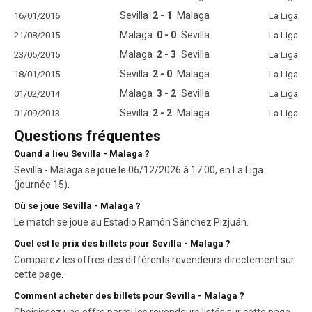
Sevilla
2 - 1
Malaga
16/01/2016
La Liga
Malaga
0 - 0
Sevilla
21/08/2015
La Liga
Malaga
2 - 3
Sevilla
23/05/2015
La Liga
Sevilla
2 - 0
Malaga
18/01/2015
La Liga
Malaga
3 - 2
Sevilla
01/02/2014
La Liga
Sevilla
2 - 2
Malaga
01/09/2013
La Liga
Questions fréquentes
Quand a lieu Sevilla - Malaga ?
Sevilla - Malaga se joue le 06/12/2026 à 17:00, en La Liga
(journée 15).
Où se joue Sevilla - Malaga ?
Le match se joue au Estadio Ramón Sánchez Pizjuán.
Quel est le prix des billets pour Sevilla - Malaga ?
Comparez les offres des différents revendeurs directement sur
cette page.
Comment acheter des billets pour Sevilla - Malaga ?
Choisissez une offre parmi les revendeurs listés sur cette page