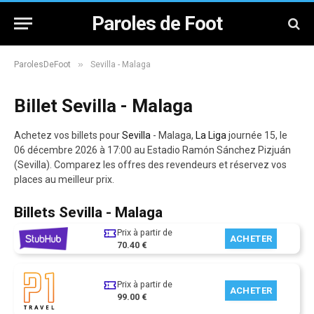
Paroles de Foot
»
ParolesDeFoot
Sevilla - Malaga
Billet Sevilla - Malaga
Achetez vos billets pour
Sevilla
- Malaga,
La Liga
journée 15, le
06 décembre 2026 à 17:00 au Estadio Ramón Sánchez Pizjuán
(Sevilla). Comparez les offres des revendeurs et réservez vos
places au meilleur prix.
Billets Sevilla - Malaga
Prix à partir de
ACHETER
70.40 €
Prix à partir de
ACHETER
99.00 €