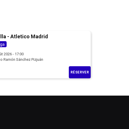
lla - Atletico Madrid
iga
ût 2026 - 17:00
io Ramón Sánchez Pizjuán
RÉSERVER