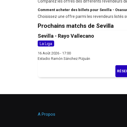
Comparez les offres des différents revendeurs di
Comment acheter des billets pour Sevilla - Osasu
Choisissez une offre parmi les revendeurs listés s
Prochains matchs de Sevilla
Sevilla - Rayo Vallecano
La Liga
16 Août 2026 - 17:00
Estadio Ramón Sánchez Pizjuán
RÉSE
A Propos