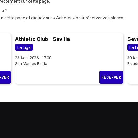
rectement sur cette page.
na ?
ur cette page et cliquez sur « Acheter » pour réserver vos places.
Athletic Club - Sevilla
Sevi
La Liga
La L
23 Août 2026 - 17:00
30 Ao
San Mamés Barria
Estad
RVER
RÉSERVER