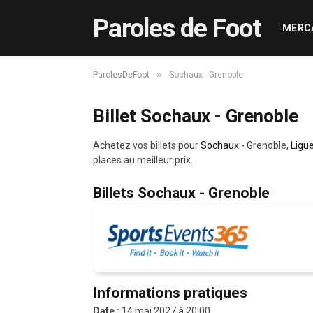
Paroles de Foot
MERC
»
ParolesDeFoot
Sochaux - Grenoble
Billet Sochaux - Grenoble
Achetez vos billets pour
Sochaux
- Grenoble,
Ligu
places au meilleur prix.
Billets Sochaux - Grenoble
Informations pratiques
Date :
14 mai 2027 à 20:00