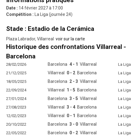
Informations pratiques
Date :
14 février 2027 à 17:00
Compétition :
La Liga (journée 24)
Stade : Estadio de la Cerámica
Plaza Labrador, Villarreal
voir sur la carte
Historique des confrontations Villarreal -
Barcelona
Barcelona
4 - 1
Villarreal
28/02/2026
La Liga
Villarreal
0 - 2
Barcelona
21/12/2025
La Liga
Barcelona
2 - 3
Villarreal
18/05/2025
La Liga
Villarreal
1 - 5
Barcelona
22/09/2024
La Liga
Barcelona
3 - 5
Villarreal
27/01/2024
La Liga
Villarreal
3 - 4
Barcelona
27/08/2023
La Liga
Villarreal
0 - 1
Barcelona
12/02/2023
La Liga
Barcelona
3 - 0
Villarreal
20/10/2022
La Liga
Barcelona
0 - 2
Villarreal
22/05/2022
La Liga