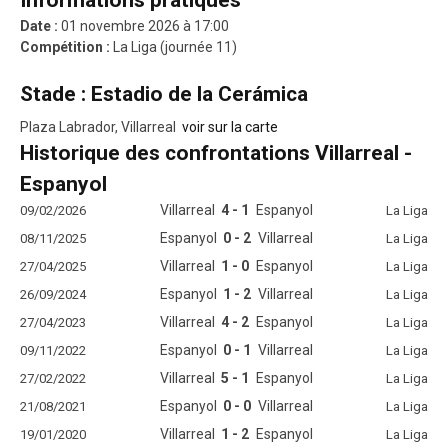
Informations pratiques
Date :
01 novembre 2026 à 17:00
Compétition :
La Liga (journée 11)
Stade : Estadio de la Cerámica
Plaza Labrador, Villarreal
voir sur la carte
Historique des confrontations Villarreal -
Espanyol
Villarreal
4 - 1
Espanyol
09/02/2026
La Liga
Espanyol
0 - 2
Villarreal
08/11/2025
La Liga
Villarreal
1 - 0
Espanyol
27/04/2025
La Liga
Espanyol
1 - 2
Villarreal
26/09/2024
La Liga
Villarreal
4 - 2
Espanyol
27/04/2023
La Liga
Espanyol
0 - 1
Villarreal
09/11/2022
La Liga
Villarreal
5 - 1
Espanyol
27/02/2022
La Liga
Espanyol
0 - 0
Villarreal
21/08/2021
La Liga
Villarreal
1 - 2
Espanyol
19/01/2020
La Liga