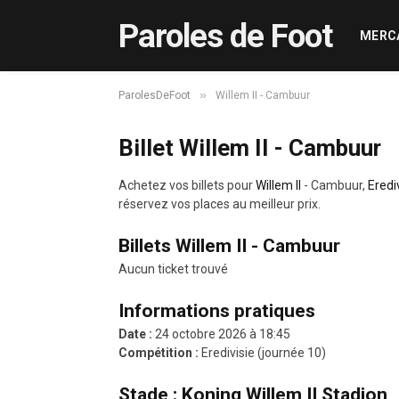
Paroles de Foot
MERC
»
ParolesDeFoot
Willem II - Cambuur
Billet Willem II - Cambuur
Achetez vos billets pour
Willem II
- Cambuur,
Eredi
réservez vos places au meilleur prix.
Billets Willem II - Cambuur
Aucun ticket trouvé
Informations pratiques
Date :
24 octobre 2026 à 18:45
Compétition :
Eredivisie (journée 10)
Stade : Koning Willem II Stadion