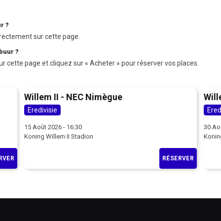
r ?
rectement sur cette page.
buur ?
ur cette page et cliquez sur « Acheter » pour réserver vos places.
Willem II - NEC Nimègue
Will
Eredivisie
Ered
15 Août 2026 - 16:30
30 Ao
Koning Willem II Stadion
Koning
RVER
RÉSERVER