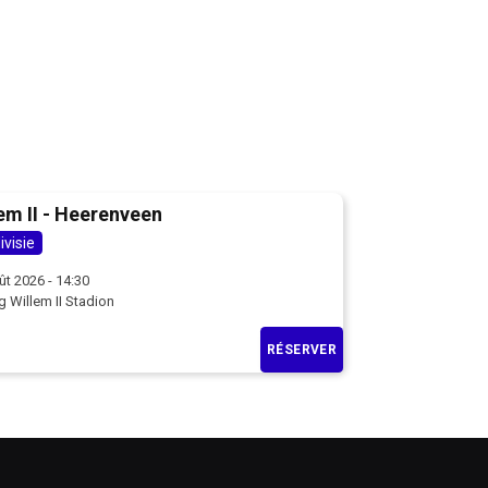
em II - Heerenveen
ivisie
ût 2026 - 14:30
 Willem II Stadion
RÉSERVER