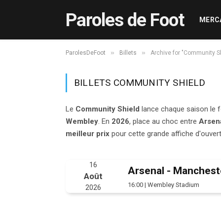
Paroles de Foot
MERC
»
»
ParolesDeFoot
Billets
Archive for "Community S
BILLETS COMMUNITY SHIELD
Le
Community Shield
lance chaque saison le f
Wembley
. En
2026
, place au choc entre
Arsen
meilleur prix
pour cette grande affiche d'ouvert
16
Arsenal - Manchest
Août
16:00 | Wembley Stadium
2026