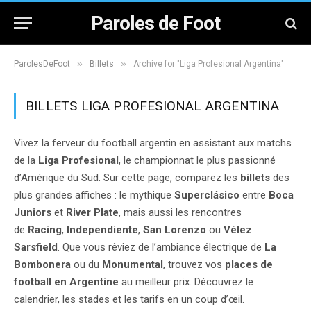
Paroles de Foot
»
»
ParolesDeFoot
Billets
Archive for "Liga Profesional Argentina"
BILLETS LIGA PROFESIONAL ARGENTINA
Vivez la ferveur du football argentin en assistant aux matchs
de la
Liga Profesional
, le championnat le plus passionné
d’Amérique du Sud. Sur cette page, comparez les
billets
des
plus grandes affiches : le mythique
Superclásico
entre
Boca
Juniors
et
River Plate
, mais aussi les rencontres
de
Racing
,
Independiente
,
San Lorenzo
ou
Vélez
Sarsfield
. Que vous rêviez de l’ambiance électrique de
La
Bombonera
ou du
Monumental
, trouvez vos
places de
football en Argentine
au meilleur prix. Découvrez le
calendrier, les stades et les tarifs en un coup d’œil.