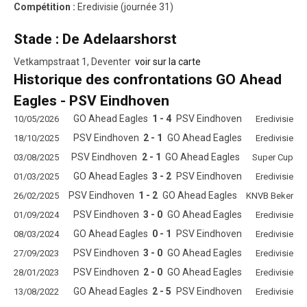
Compétition :
Eredivisie (journée 31)
Stade : De Adelaarshorst
Vetkampstraat 1, Deventer
voir sur la carte
Historique des confrontations GO Ahead
Eagles - PSV Eindhoven
GO Ahead Eagles
1 - 4
PSV Eindhoven
10/05/2026
Eredivisie
PSV Eindhoven
2 - 1
GO Ahead Eagles
18/10/2025
Eredivisie
PSV Eindhoven
2 - 1
GO Ahead Eagles
03/08/2025
Super Cup
GO Ahead Eagles
3 - 2
PSV Eindhoven
01/03/2025
Eredivisie
PSV Eindhoven
1 - 2
GO Ahead Eagles
26/02/2025
KNVB Beker
PSV Eindhoven
3 - 0
GO Ahead Eagles
01/09/2024
Eredivisie
GO Ahead Eagles
0 - 1
PSV Eindhoven
08/03/2024
Eredivisie
PSV Eindhoven
3 - 0
GO Ahead Eagles
27/09/2023
Eredivisie
PSV Eindhoven
2 - 0
GO Ahead Eagles
28/01/2023
Eredivisie
GO Ahead Eagles
2 - 5
PSV Eindhoven
13/08/2022
Eredivisie