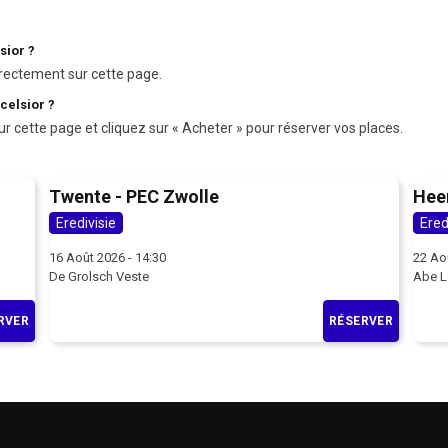
sior ?
rectement sur cette page.
celsior ?
ur cette page et cliquez sur « Acheter » pour réserver vos places.
Twente - PEC Zwolle
Hee
Eredivisie
Ered
16 Août 2026 - 14:30
22 Ao
De Grolsch Veste
Abe L
RVER
RÉSERVER