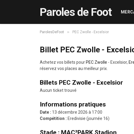
Paroles de Foot
MERC
»
ParolesDeFoot
PEC Zwolle - Excelsior
Billet PEC Zwolle - Excelsi
Achetez vos billets pour
PEC Zwolle
- Excelsior,
Ere
réservez vos places au meilleur prix.
Billets PEC Zwolle - Excelsior
Aucun ticket trouvé
Informations pratiques
Date :
13 décembre 2026 à 17:00
Compétition :
Eredivisie (journée 16)
Stade : MAC³PARK Stadion