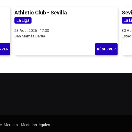
Athletic Club - Sevilla
Sevi
La Liga
La L
23 Août 2026 - 17:00
30 Ao
San Mamés Barria
Estad
RVER
RÉSERVER
 et Mercato -
Mentions légales