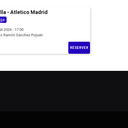
lla - Atletico Madrid
iga
ût 2026 - 17:00
io Ramón Sánchez Pizjuán
RÉSERVER