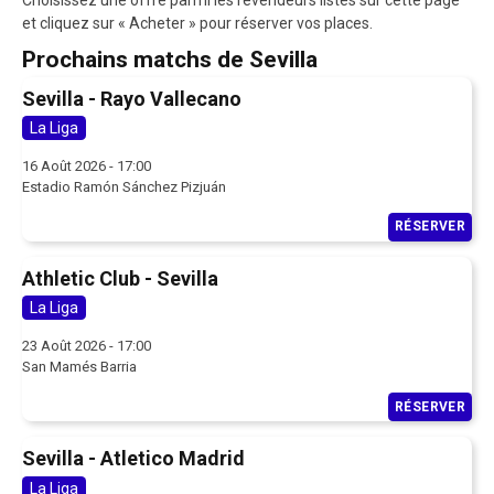
et cliquez sur « Acheter » pour réserver vos places.
Prochains matchs de Sevilla
Sevilla - Rayo Vallecano
La Liga
16 Août 2026 - 17:00
Estadio Ramón Sánchez Pizjuán
RÉSERVER
Athletic Club - Sevilla
La Liga
23 Août 2026 - 17:00
San Mamés Barria
RÉSERVER
Sevilla - Atletico Madrid
La Liga