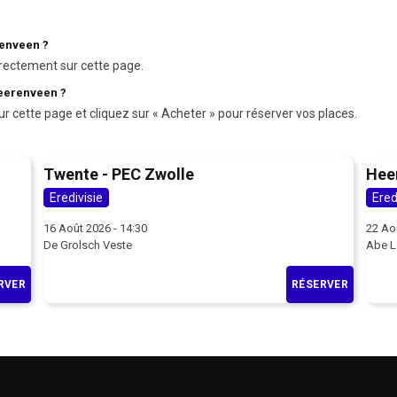
renveen ?
rectement sur cette page.
Heerenveen ?
ur cette page et cliquez sur « Acheter » pour réserver vos places.
Twente - PEC Zwolle
Hee
Eredivisie
Ered
16 Août 2026 - 14:30
22 Ao
De Grolsch Veste
Abe L
RVER
RÉSERVER