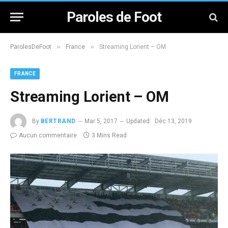
Paroles de Foot
»
»
ParolesDeFoot
France
Streaming Lorient – OM
FRANCE
Streaming Lorient – OM
By
BERTRAND
Mar 5, 2017
Updated:
Déc 13, 2019
Aucun commentaire
3 Mins Read