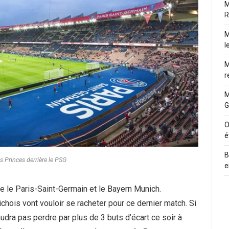
M
R
M
l
M
r
M
G
O
é
B
s Princes derrière le PSG
e
e le Paris-Saint-Germain et le Bayern Munich.
ichois vont vouloir se racheter pour ce dernier match. Si
udra pas perdre par plus de 3 buts d’écart ce soir à