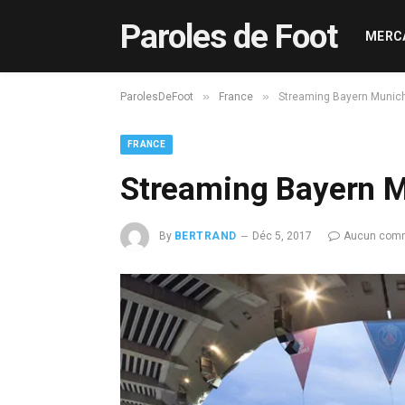
Paroles de Foot
MERC
»
»
ParolesDeFoot
France
Streaming Bayern Munic
FRANCE
Streaming Bayern 
By
BERTRAND
Déc 5, 2017
Aucun comm