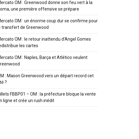
ercato OM : Greenwood donne son feu vert à la
oma, une première offensive se prépare
ercato OM : un énorme coup dur se confirme pour
e transfert de Greenwood
ercato OM : le retour inattendu d’Angel Gomes
edistribue les cartes
ercato OM : Naples, Barça et Atlético veulent
reenwood
M : Mason Greenwood vers un départ record cet
té ?
illets FBBP01 – OM : la préfecture bloque la vente
n ligne et crée un rush inédit