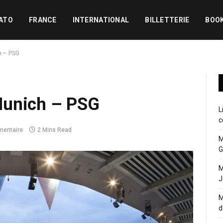
ATO
FRANCE
INTERNATIONAL
BILLETTERIE
BOO
h – PSG
Munich – PSG
L
c
entaire
2 Mins Read
M
G
M
J
M
d