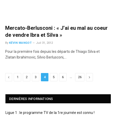
Mercato-Berlusconi : « J’ai eu mal au coeur
de vendre Ibra et Silva »
By
KÉVIN MANGOT
Juil 31, 2012
Pour la première fois depuis les départs de Thiago Silva et
Zlatan Ibrahimovic, Silvio Berlusconi,…
Previous
…
Next
1
2
3
4
5
6
26
DERNIÈRES INFORMATIONS
Ligue 1 : le programme TV de la 1re journée est connu !