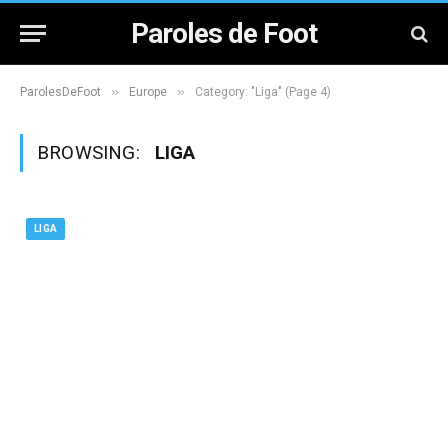
Paroles de Foot
»
»
ParolesDeFoot
Europe
Category: "Liga" (Page 4)
BROWSING:
LIGA
LIGA