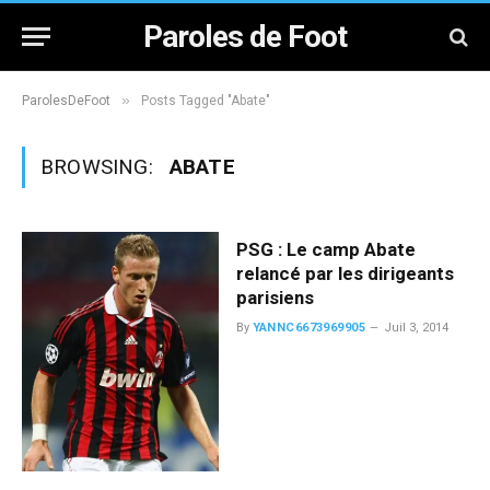
Paroles de Foot
»
ParolesDeFoot
Posts Tagged "Abate"
BROWSING:
ABATE
PSG : Le camp Abate
relancé par les dirigeants
parisiens
By
YANNC6673969905
Juil 3, 2014