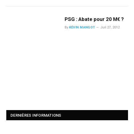
PSG : Abate pour 20 M€ ?
By
KÉVIN MANGOT
Juil 27, 2012
DERNIÈRES INFORMATIONS
Ligue 1 : le programme TV de la 1re journée est connu !