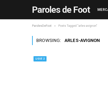
Paroles de Foot
MERC
»
ParolesDeFoot
Posts Tagged "arles-avignon"
BROWSING:
ARLES-AVIGNON
LIGUE 2