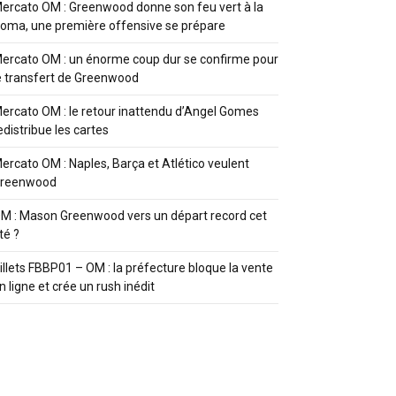
ercato OM : Greenwood donne son feu vert à la
oma, une première offensive se prépare
ercato OM : un énorme coup dur se confirme pour
e transfert de Greenwood
ercato OM : le retour inattendu d’Angel Gomes
edistribue les cartes
ercato OM : Naples, Barça et Atlético veulent
reenwood
M : Mason Greenwood vers un départ record cet
té ?
illets FBBP01 – OM : la préfecture bloque la vente
n ligne et crée un rush inédit