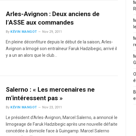
M
R
Arles-Avignon : Deux anciens de
M
l’ASSE aux commandes
l
By
KÉVIN MANGOT
Nov 29, 2011
M
En pleine déconfiture depuis le début de la saison, Arles-
r
Avignon a limogé son entraîneur Faruk Hadzibegic, arrivé il
y a un an alors que le club…
M
G
O
é
Salerno : « Les mercenaires ne
B
m’intéressent pas »
e
By
KÉVIN MANGOT
Nov 23, 2011
Le président d’Arles-Avignon, Marcel Salerno, a annoncé le
limogeage de Faruk Hadzibegic après une nouvelle défaite
concédée à domicile face à Guingamp. Marcel Salerno