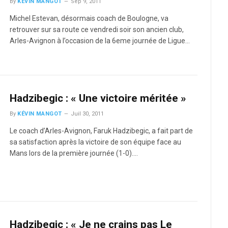
By
KÉVIN MANGOT
Sep 9, 2011
Michel Estevan, désormais coach de Boulogne, va
retrouver sur sa route ce vendredi soir son ancien club,
Arles-Avignon à l’occasion de la 6eme journée de Ligue…
Hadzibegic : « Une victoire méritée »
By
KÉVIN MANGOT
Juil 30, 2011
Le coach d’Arles-Avignon, Faruk Hadzibegic, a fait part de
sa satisfaction après la victoire de son équipe face au
Mans lors de la première journée (1-0).…
Hadzibegic : « Je ne crains pas Le