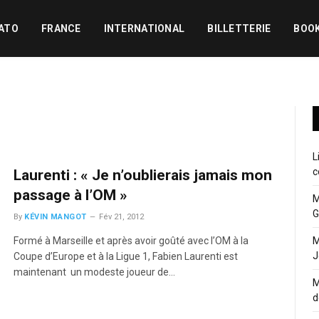
ATO
FRANCE
INTERNATIONAL
BILLETTERIE
BOO
L
c
Laurenti : « Je n’oublierais jamais mon
passage à l’OM »
M
G
By
KÉVIN MANGOT
Fév 21, 2012
Formé à Marseille et après avoir goûté avec l’OM à la
M
J
Coupe d’Europe et à la Ligue 1, Fabien Laurenti est
maintenant un modeste joueur de…
M
d