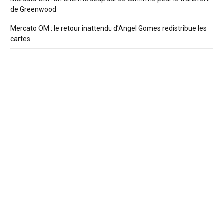
de Greenwood
Mercato OM : le retour inattendu d’Angel Gomes redistribue les
cartes
Mercato OM : Naples, Barça et Atlético veulent Greenwood
OM : Mason Greenwood vers un départ record cet été ?
Billets FBBP01 – OM : la préfecture bloque la vente en ligne et
crée un rush inédit
A Propos