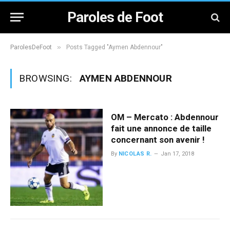
Paroles de Foot
»
ParolesDeFoot
Posts Tagged "Aymen Abdennour"
BROWSING:
AYMEN ABDENNOUR
OM – Mercato : Abdennour
fait une annonce de taille
concernant son avenir !
By
NICOLAS R.
Jan 17, 2018