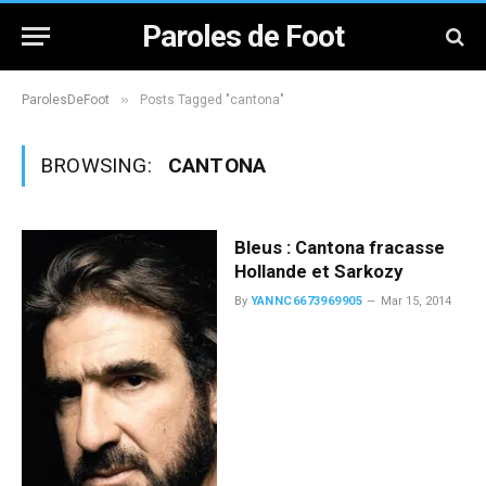
Paroles de Foot
»
ParolesDeFoot
Posts Tagged "cantona"
BROWSING:
CANTONA
Bleus : Cantona fracasse
Hollande et Sarkozy
By
YANNC6673969905
Mar 15, 2014