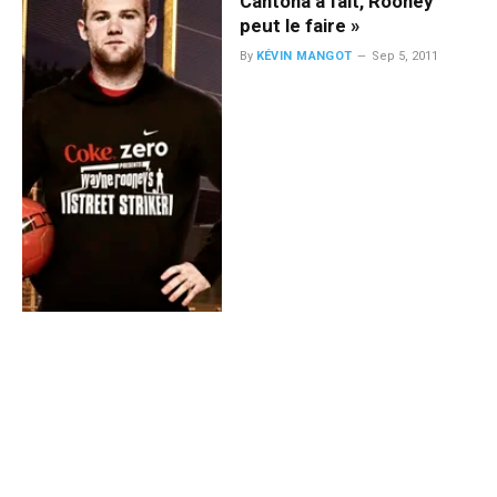
Cantona a fait, Rooney
peut le faire »
By
KÉVIN MANGOT
Sep 5, 2011
Cali : « Je voulais être Eric
Cantona »
By
KÉVIN MANGOT
Avr 7, 2011