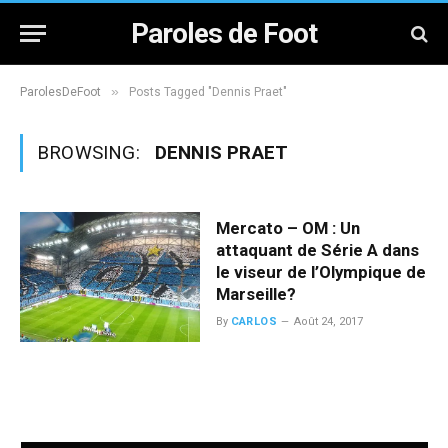
Paroles de Foot
»
ParolesDeFoot
Posts Tagged "Dennis Praet"
BROWSING:
DENNIS PRAET
Mercato – OM : Un
attaquant de Série A dans
le viseur de l’Olympique de
Marseille?
By
CARLOS
Août 24, 2017