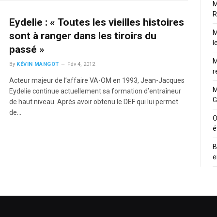
M
R
Eydelie : « Toutes les vieilles histoires
M
sont à ranger dans les tiroirs du
l
passé »
M
By
KÉVIN MANGOT
Fév 4, 2012
r
Acteur majeur de l’affaire VA-OM en 1993, Jean-Jacques
M
Eydelie continue actuellement sa formation d’entraîneur
G
de haut niveau. Après avoir obtenu le DEF qui lui permet
de…
O
é
B
e