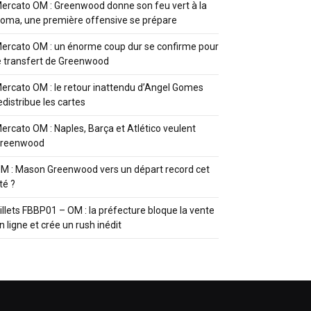
ercato OM : Greenwood donne son feu vert à la
oma, une première offensive se prépare
ercato OM : un énorme coup dur se confirme pour
e transfert de Greenwood
ercato OM : le retour inattendu d’Angel Gomes
edistribue les cartes
ercato OM : Naples, Barça et Atlético veulent
reenwood
M : Mason Greenwood vers un départ record cet
té ?
illets FBBP01 – OM : la préfecture bloque la vente
n ligne et crée un rush inédit