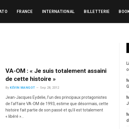
ATO
FRANCE
INTERNATIONAL
BILLETTERIE
BOO
L
c
VA-OM : « Je suis totalement assaini
de cette histoire »
M
G
By
KÉVIN MANGOT
Sep 28, 2012
Jean-Jacques Eydelie, l’un des principaux protagonistes
M
J
de l’affaire VA-OM de 1993, estime que désormais, cette
histoire fait partie de son passé et qu’il est totalement
M
« libéré »…
d