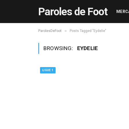
Paroles de Foot
MERC
»
ParolesDeFoot
Posts Tagged "Eydelie"
BROWSING:
EYDELIE
LIGUE 1